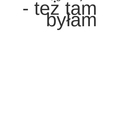
- też tam
byłam